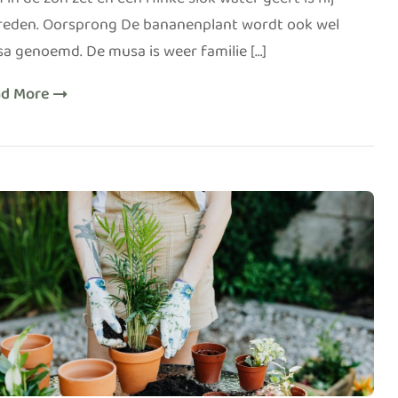
m in de zon zet en een flinke slok water geeft is hij
reden. Oorsprong De bananenplant wordt ook wel
a genoemd. De musa is weer familie […]
ad More