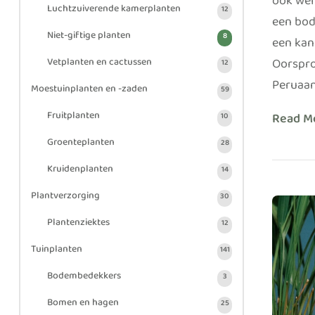
ook wel
Luchtzuiverende kamerplanten
12
een bod
Niet-giftige planten
8
een kan
Oorspro
Vetplanten en cactussen
12
Peruaan
Moestuinplanten en -zaden
59
Fruitplanten
Read M
10
Groenteplanten
28
Kruidenplanten
14
Plantverzorging
30
Plantenziektes
12
Tuinplanten
141
Bodembedekkers
3
Bomen en hagen
25