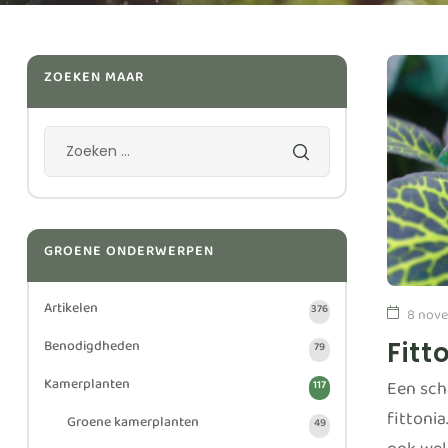
ZOEKEN MAAR
GROENE ONDERWERPEN
Artikelen
376
8 nove
Benodigdheden
Fitt
79
Kamerplanten
Een sch
117
fittonia
Groene kamerplanten
49