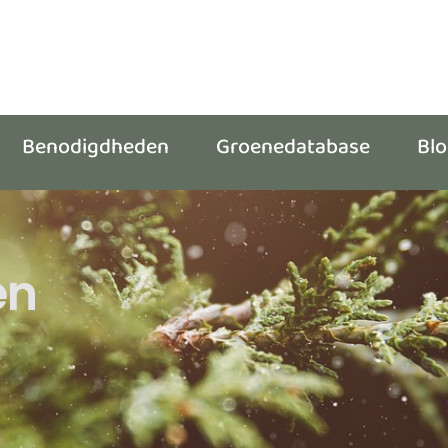
Benodigdheden
Groenedatabase
Bl
en