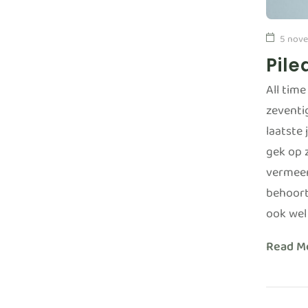
5 nove
Pile
All tim
zeventi
laatste 
gek op 
vermeer
behoort
ook wel 
Read M