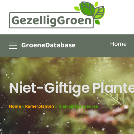
Home
GroeneDatabase
Niet-Giftige Plant
Home
»
Kamerplanten
»
Niet-giftige planten