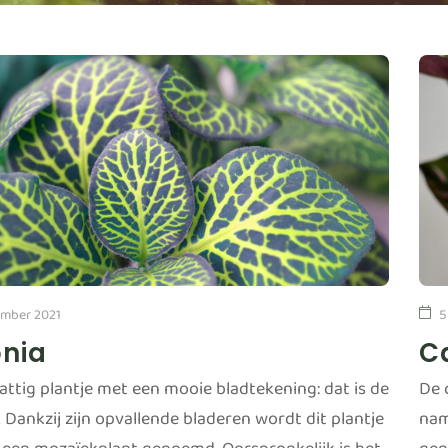
mber 2021
5
onia
C
attig plantje met een mooie bladtekening: dat is de
De 
. Dankzij zijn opvallende bladeren wordt dit plantje
nam