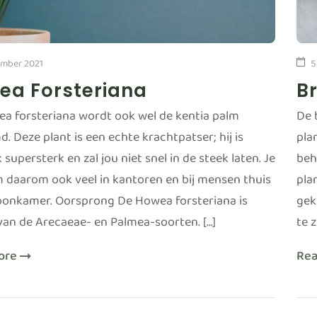
mber 2021
5
ea Forsteriana
B
a forsteriana wordt ook wel de kentia palm
De 
. Deze plant is een echte krachtpatser; hij is
pla
 supersterk en zal jou niet snel in de steek laten. Je
beh
m daarom ook veel in kantoren en bij mensen thuis
pla
oonkamer. Oorsprong De Howea forsteriana is
gek
 van de Arecaeae- en Palmea-soorten. […]
te 
ore
Re