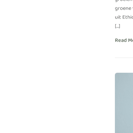
groeien
groene 
uit Ethi
[…]
Read M