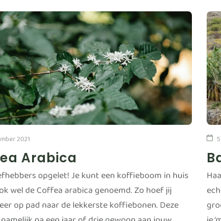
mber 2021
5
fea Arabica
B
iefhebbers opgelet! Je kunt een koffieboom in huis
Haa
ook wel de Coffea arabica genoemd. Zo hoef jij
ech
eer op pad naar de lekkerste koffiebonen. Deze
gro