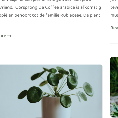
 namelijk na een jaar of drie gewoon aan jouw
je ‘
vriend. Oorsprong De Coffea arabica is afkomstig
tev
opië en behoort tot de familie Rubiaceae. De plant
mus
Re
ore