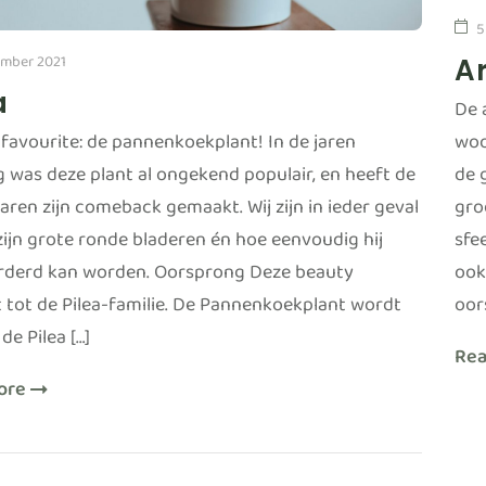
5
mber 2021
A
a
De 
e favourite: de pannenkoekplant! In de jaren
woo
g was deze plant al ongekend populair, en heeft de
de 
jaren zijn comeback gemaakt. Wij zijn in ieder geval
gro
zijn grote ronde bladeren én hoe eenvoudig hij
sfe
derd kan worden. Oorsprong Deze beauty
ook
 tot de Pilea-familie. De Pannenkoekplant wordt
oor
de Pilea […]
Re
ore