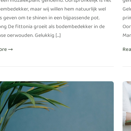
 een mozaïekplant genoemd. Oorspronkelijk is het
gen
embedekker, maar wij willen hem natuurlijk wel
Gel
s geven om te shinen in een bijpassende pot.
pri
ng De fittonia groeit als bodembedekker in de
Oor
se oerwouden. Gelukkig […]
Mar
ore
Re