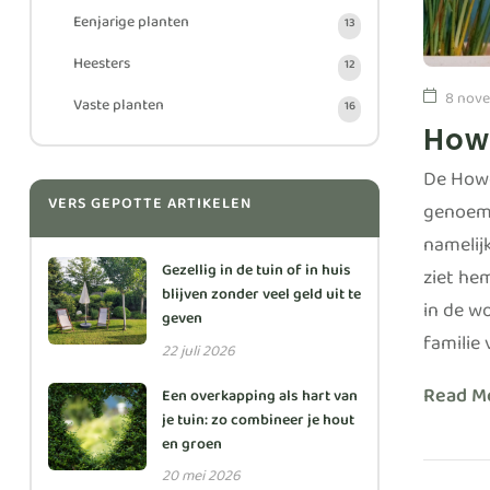
Eenjarige planten
13
Heesters
12
8 nove
Vaste planten
16
How
De Howe
VERS GEPOTTE ARTIKELEN
genoemd
namelijk
Gezellig in de tuin of in huis
ziet he
blijven zonder veel geld uit te
in de w
geven
familie
22 juli 2026
Read M
Een overkapping als hart van
je tuin: zo combineer je hout
en groen
20 mei 2026