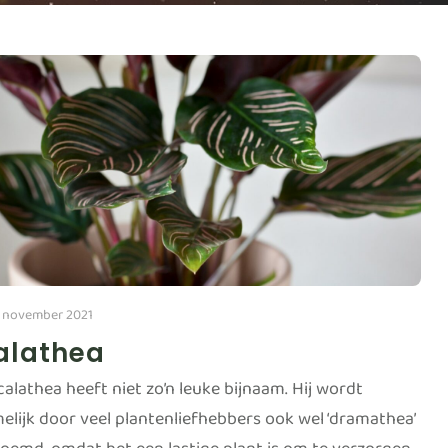
 november 2021
alathea
calathea heeft niet zo’n leuke bijnaam. Hij wordt
elijk door veel plantenliefhebbers ook wel ‘dramathea’