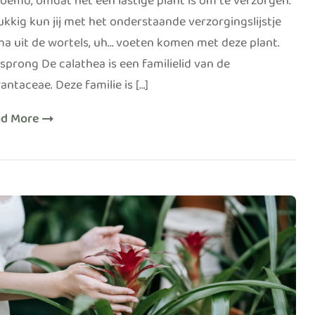
oemd, omdat het een lastige plant is om te verzorgen.
ukkig kun jij met het onderstaande verzorgingslijstje
ma uit de wortels, uh… voeten komen met deze plant.
sprong De calathea is een familielid van de
antaceae. Deze familie is […]
ad More