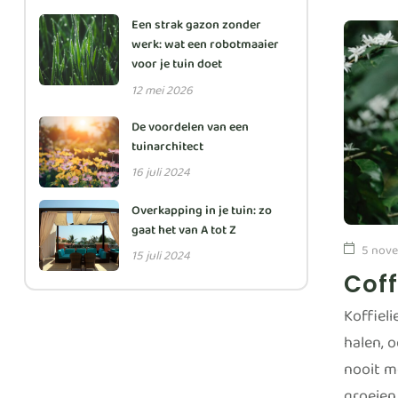
Een strak gazon zonder
werk: wat een robotmaaier
voor je tuin doet
12 mei 2026
De voordelen van een
tuinarchitect
16 juli 2024
Overkapping in je tuin: zo
gaat het van A tot Z
5 nove
15 juli 2024
Cof
Koffiel
halen, 
nooit m