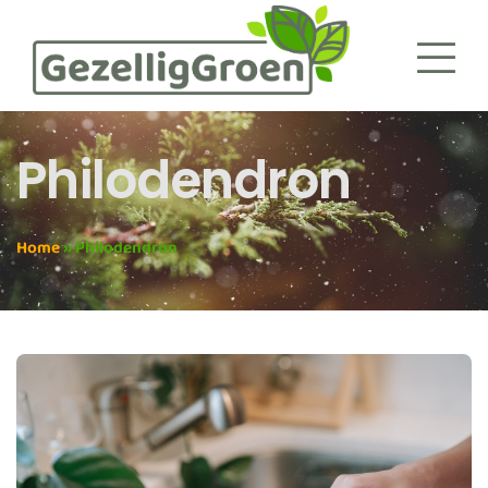
Philodendron
Home
»
Philodendron