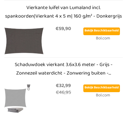
Vierkante luifel van Lumaland incl.
spankoorden|Vierkant 4 x 5 m| 160 g/m² - Donkergrijs
€59,90
Bekijk Beschikbaarheid
Bol.com
Schaduwdoek vierkant 3.6x3.6 meter - Grijs -
Zonnezeil waterdicht - Zonwering buiten -...
€32,99
Bekijk Beschikbaarheid
€46,95
Bol.com