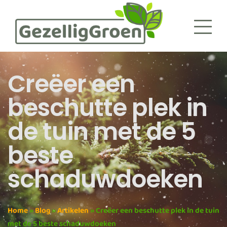
Creëer een
beschutte plek in
de tuin met de 5
beste
schaduwdoeken
Home
»
Blog
»
Artikelen
»
Creëer een beschutte plek in de tuin
met de 5 beste schaduwdoeken