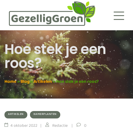
Hoe stek je een
roos?
Home
»
Blog
»
Artikelen
»
Hoe stek je een roos?
ARTIKELEN
KAMERPLANTEN
4 oktober 2022
Redactie
0