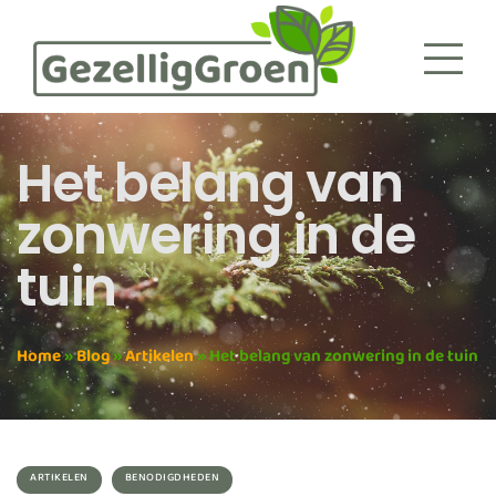
Het belang van
zonwering in de
tuin
Home
»
Blog
»
Artikelen
»
Het belang van zonwering in de tuin
ARTIKELEN
BENODIGDHEDEN