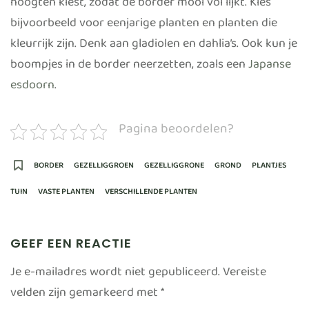
hoogten kiest, zodat de border mooi vol lijkt. Kies
bijvoorbeeld voor eenjarige planten en planten die
kleurrijk zijn. Denk aan gladiolen en dahlia’s. Ook kun je
boompjes in de border neerzetten, zoals een
Japanse
esdoorn
.
Pagina beoordelen?
BORDER
GEZELLIGGROEN
GEZELLIGGRONE
GROND
PLANTJES
TUIN
VASTE PLANTEN
VERSCHILLENDE PLANTEN
GEEF EEN REACTIE
Je e-mailadres wordt niet gepubliceerd.
Vereiste
velden zijn gemarkeerd met
*