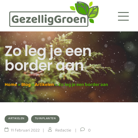
Zo leg je een
border aan
Home
»
Blog
»
Artikelen
»
Zo leg je een border aan
ARTIKELEN
TUINPLANTEN
11 februari 2022
Redactie
0