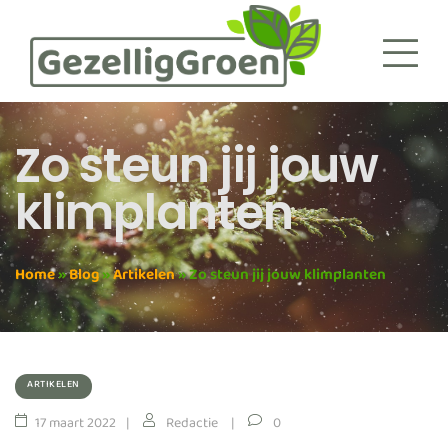
Zo steun jij jouw
klimplanten
Home
»
Blog
»
Artikelen
»
Zo steun jij jouw klimplanten
ARTIKELEN
17 maart 2022
Redactie
0