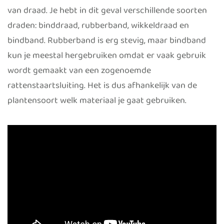
van draad. Je hebt in dit geval verschillende soorten
draden: binddraad, rubberband, wikkeldraad en
bindband. Rubberband is erg stevig, maar bindband
kun je meestal hergebruiken omdat er vaak gebruik
wordt gemaakt van een zogenoemde
rattenstaartsluiting. Het is dus afhankelijk van de
plantensoort welk materiaal je gaat gebruiken.