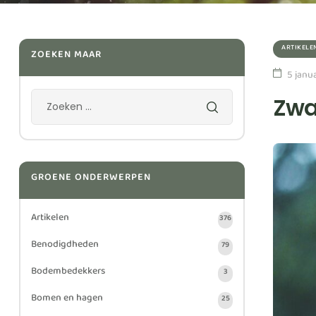
ARTIKELE
ZOEKEN MAAR
5 janu
Zwa
GROENE ONDERWERPEN
Artikelen
376
Benodigdheden
79
Bodembedekkers
3
Bomen en hagen
25