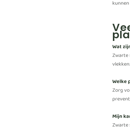
kunnen 
Vee
pla
Wat zij
Zwarte 
vlekken
Welke 
Zorg vo
preventi
Mijn ka
Zwarte 