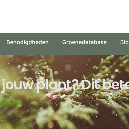
Benodigdheden
Groenedatabase
Bl
jouw plant? Dit bet
betekent het