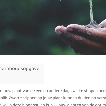
ne inhoudsopgave
 jouw plant van de een op andere dag zwarte stippen heeft
nblik. Zwarte stippen op jouw plant kunnen duiden op vers