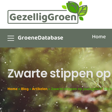
Home
GroeneDatabase
Zwarte stippen op 
Home
»
Blog
»
Artikelen
»
Zwarte stippen op jouw plant? Dit 