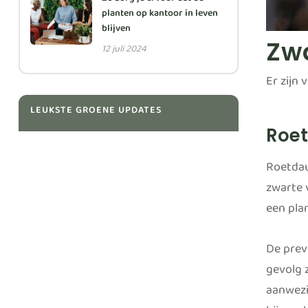
Zo zorg je ervoor dat de
planten op kantoor in leven
blijven
Zwa
12 juli 2024
Er zijn 
LEUKSTE GROENE UPDATES
Roe
Roetdau
zwarte 
een pla
De prev
gevolg 
aanwezi