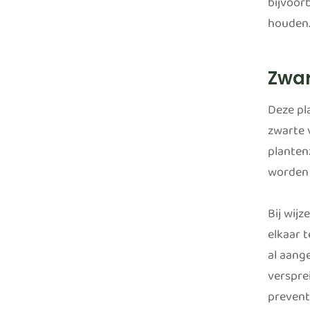
bijvoor
houden
Zwar
Deze pla
zwarte 
planten
worden 
Bij wijz
elkaar 
al aang
verspre
prevent