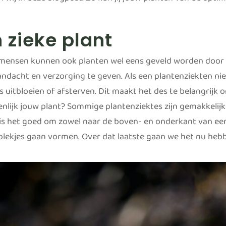
n wij in deze blogpost. Zo kun jij jouw planten van de opti
 zieke plant
 mensen kunnen ook planten wel eens geveld worden door
andacht en verzorging te geven. Als een plantenziekten niet
fs uitbloeien of afsterven. Dit maakt het des te belangrijk
enlijk jouw plant? Sommige plantenziektes zijn gemakkelijk
, is het goed om zowel naar de boven- en onderkant van een
plekjes gaan vormen. Over dat laatste gaan we het nu heb