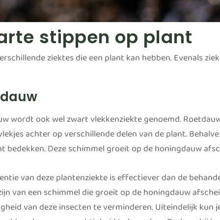
rte stippen op plant
verschillende ziektes die een plant kan hebben. Evenals ziek
tdauw
w wordt ook wel zwart vlekkenziekte genoemd. Roetdau
vlekjes achter op verschillende delen van de plant. Behalv
nt bedekken. Deze schimmel groeit op de honingdauw afsch
entie van deze plantenziekte is effectiever dan de behand
zijn van een schimmel die groeit op de honingdauw afsche
gheid van deze insecten te verminderen. Uiteindelijk kun j