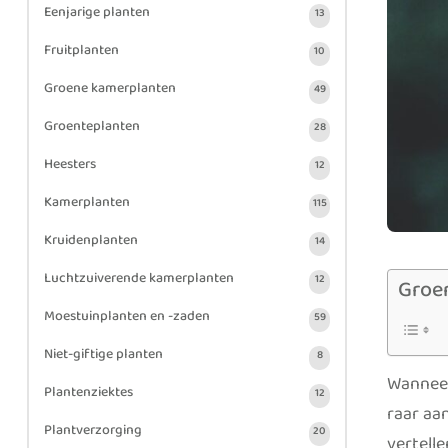
Eenjarige planten
13
Fruitplanten
10
Groene kamerplanten
49
Groenteplanten
28
Heesters
12
Kamerplanten
115
Kruidenplanten
14
Luchtzuiverende kamerplanten
12
Groe
Moestuinplanten en -zaden
59
Niet-giftige planten
8
Wanneer
Plantenziektes
12
raar aa
Plantverzorging
20