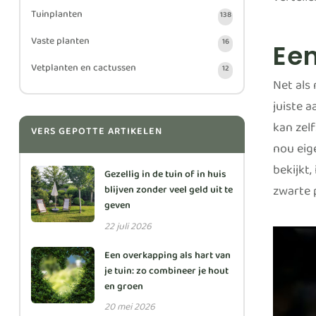
vertelle
Tuinplanten
138
Vaste planten
16
Een
Vetplanten en cactussen
12
Net als
juiste a
kan zel
VERS GEPOTTE ARTIKELEN
nou eig
bekijkt
Gezellig in de tuin of in huis
zwarte 
blijven zonder veel geld uit te
geven
22 juli 2026
Een overkapping als hart van
je tuin: zo combineer je hout
en groen
20 mei 2026