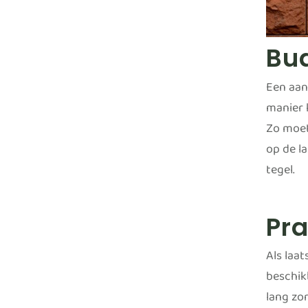
Bu
Een aan
manier 
Zo moet
op de l
tegel.
Pr
Als laa
beschikb
lang zo