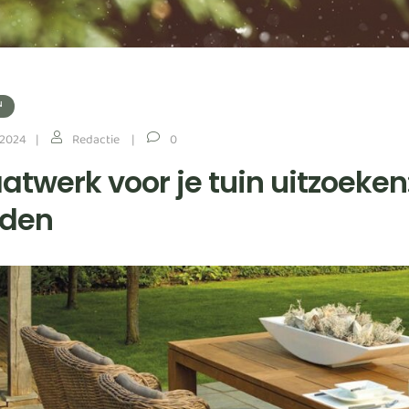
N
 2024
Redactie
0
aatwerk voor je tuin uitzoeke
den