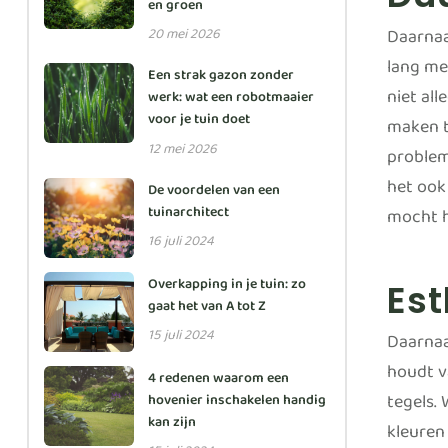
en groen
Daarnaa
20 mei 2026
lang me
Een strak gazon zonder
niet al
werk: wat een robotmaaier
voor je tuin doet
maken t
12 mei 2026
probleme
het ook
De voordelen van een
tuinarchitect
mocht h
16 juli 2024
Overkapping in je tuin: zo
Es
gaat het van A tot Z
15 juli 2024
Daarnaas
houdt va
4 redenen waarom een
tegels. 
hovenier inschakelen handig
kan zijn
kleuren