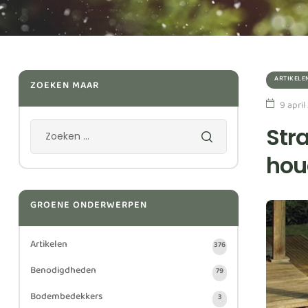
ARTIKELE
ZOEKEN MAAR
9 april
Str
hou
GROENE ONDERWERPEN
Artikelen
376
Benodigdheden
79
Bodembedekkers
3