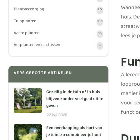
Wanneer
Plantverzorging
20
huis. De
Tuinplanten
138
straatwe
Vaste planten
16
lees je
Vetplanten en cactussen
12
Fu
VERS GEPOTTE ARTIKELEN
Alleree
looprou
Gezellig in de tuin of in huis
manier 
blijven zonder veel geld uit te
voor e
geven
functio
22 juli 2026
Een overkapping als hart van
Du
je tuin: zo combineer je hout