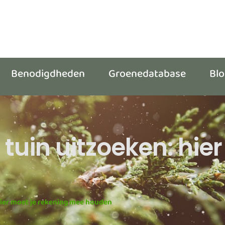
Benodigdheden
Groenedatabase
Bl
 tuin uitzoeken: hie
hier moet je rekening mee houden