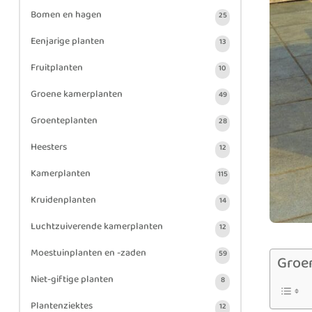
Bomen en hagen
25
Eenjarige planten
13
Fruitplanten
10
Groene kamerplanten
49
Groenteplanten
28
Heesters
12
Kamerplanten
115
Kruidenplanten
14
Luchtzuiverende kamerplanten
12
Moestuinplanten en -zaden
59
Groe
Niet-giftige planten
8
Plantenziektes
12