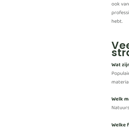
ook van 
profess
hebt.
Vee
str
Wat zij
Populai
materia
Welk ma
Natuurs
Welke f