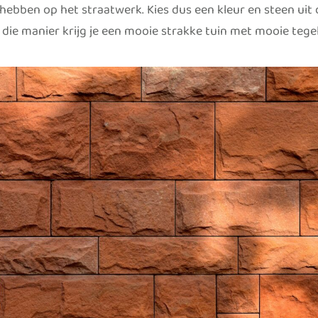
 hebben op het straatwerk. Kies dus een kleur en steen uit 
p die manier krijg je een mooie strakke tuin met mooie tege