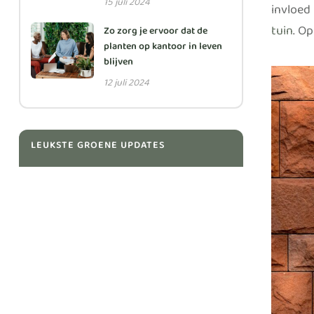
15 juli 2024
invloed
tuin
. O
Zo zorg je ervoor dat de
planten op kantoor in leven
blijven
12 juli 2024
LEUKSTE GROENE UPDATES