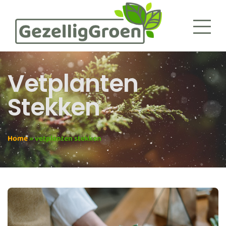
Vetplanten
Stekken
Home
»
vetplanten stekken