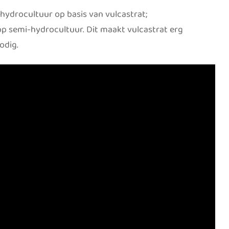
-hydrocultuur op basis van vulcastrat;
op semi-hydrocultuur. Dit maakt vulcastrat erg
odig.