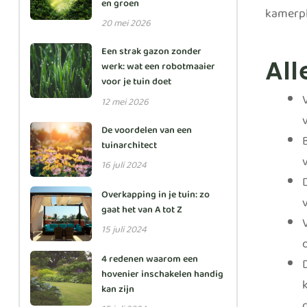
en groen
kamerpl
20 mei 2026
Een strak gazon zonder
All
werk: wat een robotmaaier
voor je tuin doet
12 mei 2026
De voordelen van een
tuinarchitect
16 juli 2024
Overkapping in je tuin: zo
gaat het van A tot Z
15 juli 2024
4 redenen waarom een
hovenier inschakelen handig
kan zijn