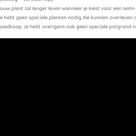
gelukkig – verleden tijd;
Jouw plant zal langer leven wanneer je kiest voor een semi
Je hebt geen speciale planten nodig die kunnen overleven 
goedkoop. Je hebt overigens ook geen speciale potgrond n