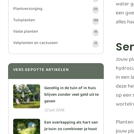
water ge
Plantverzorging
20
een goe
Tuinplanten
alles haa
138
Vaste planten
16
Se
Vetplanten en cactussen
12
Jouw pla
hydrocul
VERS GEPOTTE ARTIKELEN
in een 
deze he
Gezellig in de tuin of in huis
op een 
blijven zonder veel geld uit te
geven
wortelr
22 juli 2026
Planten
Een overkapping als hart van
je tuin: zo combineer je hout
jouw pl