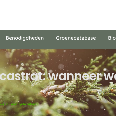
Benodigdheden
Groenedatabase
Bl
castrat: wanneer wel
wel of niet gebruiken?