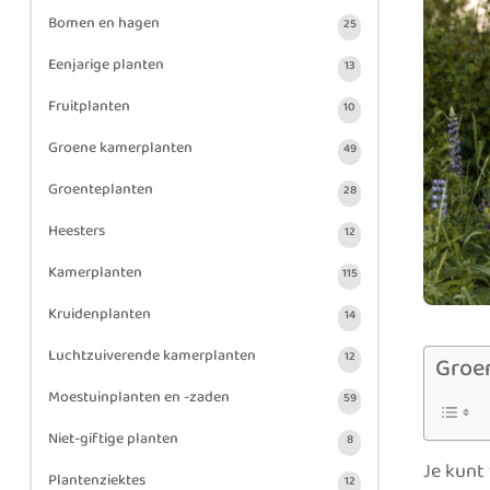
Bomen en hagen
25
Eenjarige planten
13
Fruitplanten
10
Groene kamerplanten
49
Groenteplanten
28
Heesters
12
Kamerplanten
115
Kruidenplanten
14
Luchtzuiverende kamerplanten
12
Groe
Moestuinplanten en -zaden
59
Niet-giftige planten
8
Je kunt 
Plantenziektes
12