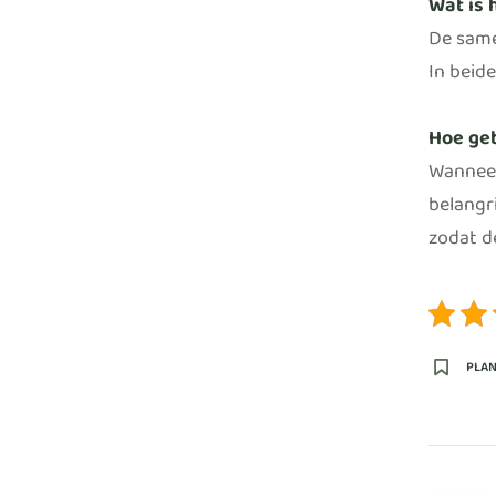
Wat is 
De samen
In beide
Hoe geb
Wanneer 
belangr
zodat de
PLA