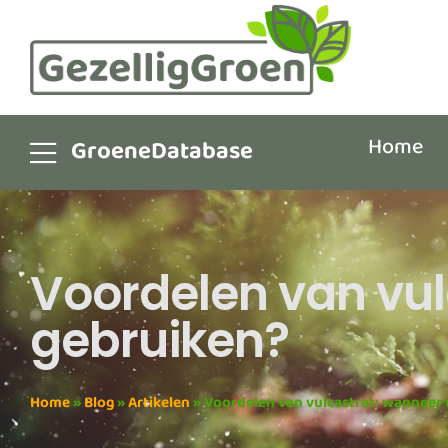
Home
GroeneDatabase
Voordelen van vul
gebruiken?
Home
»
Blog
»
Artikelen
»
Voordelen van vulcastrat: wanneer 