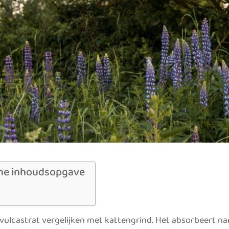
ne inhoudsopgave
vulcastrat vergelijken met kattengrind. Het absorbeert name