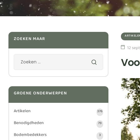
ARTIKELE
ZOEKEN MAAR
12 sep
Voo
GROENE ONDERWERPEN
Artikelen
376
Benodigdheden
79
Bodembedekkers
3