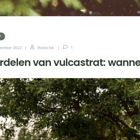
N
tember 2022
Redactie
1
rdelen van vulcastrat: wannee